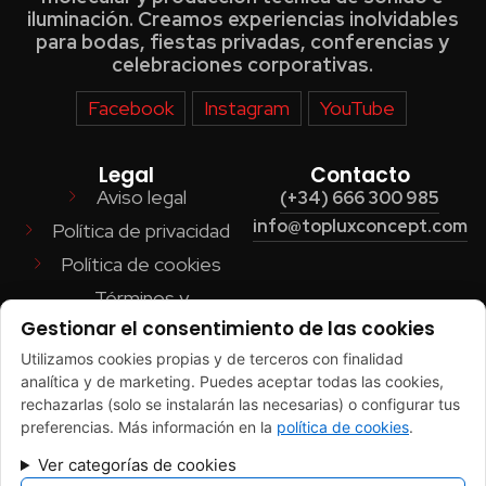
iluminación. Creamos experiencias inolvidables
para bodas, fiestas privadas, conferencias y
celebraciones corporativas.
Facebook
Instagram
YouTube
Legal
Contacto
Aviso legal
(+34) 666 300 985
info@topluxconcept.com
Política de privacidad
Política de cookies
Términos y
Condiciones
Gestionar el consentimiento de las cookies
Accesibilidad
Utilizamos cookies propias y de terceros con finalidad
analítica y de marketing. Puedes aceptar todas las cookies,
Sitemap
rechazarlas (solo se instalarán las necesarias) o configurar tus
preferencias. Más información en la
política de cookies
.
FINANCIADO POR LA UNIÓN EUROPEA CON EL PROGRAMA KIT
DIGITAL POR LOS FONDOS NEXT GENERATION (EU) DEL
Ver categorías de cookies
MECANISMO DE RECUPERACIÓN Y RESILENCIA